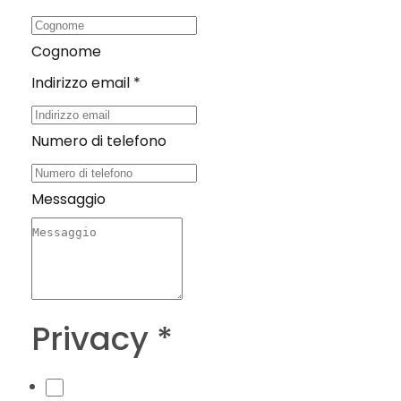
Cognome
Indirizzo email
*
di
Numero di telefono
Nome
Messaggio
Messaggio
Privacy
*
Acconsento alla vostra informativa sulla