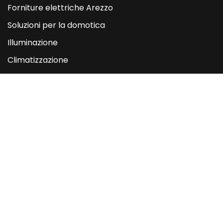
Forniture elettriche Arezzo
Soluzioni per la domotica
Illuminazione
Climatizzazione
Riscaldamento
impiantistica idraulica
Sistemi di irrigazione
Trattamento acque
Impiantistica
Impianti elettrici civili, industriali e commerciali
Impianti domotici e automazione
Impianti fibra ottica
Impianti di rilevazione fumi e antincendio