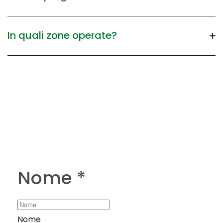
In quali zone operate?
Richiedi maggiori informazioni
su questo servizio
Il nostro staff resta a tua disposizione per
consigliarti le soluzioni maggiormente adatte
alle tue esigenze.
Contattaci senza impegno.
Nome
*
Nome